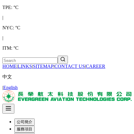
TPE: °C
|
NYC: °C
|
ITM: °C
HOME
|
LINKS
|
SITEMAP
|
CONTACT US
|
CAREER
中文
|
English
公司簡介
服務項目