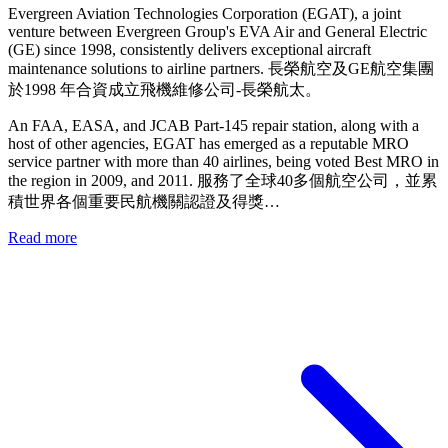
Evergreen Aviation Technologies Corporation (EGAT), a joint
venture between Evergreen Group's EVA Air and General Electric
(GE) since 1998, consistently delivers exceptional aircraft
maintenance solutions to airline partners. 長榮航空及GE航空集團
於1998 年合資成立飛機維修公司-長榮航太。
An FAA, EASA, and JCAB Part-145 repair station, along with a
host of other agencies, EGAT has emerged as a reputable MRO
service partner with more than 40 airlines, being voted Best MRO in
the region in 2009, and 2011. 服務了全球40多個航空公司，並累
積世界各個重要民航機關認證及得獎…
Read more