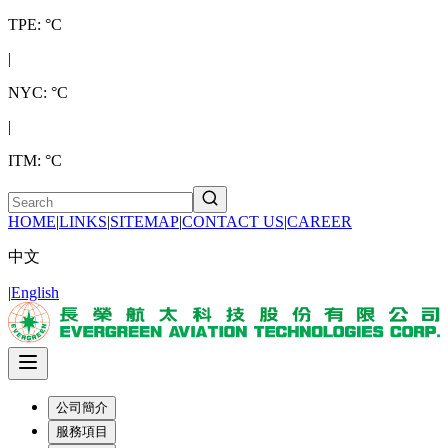
TPE: °C
|
NYC: °C
|
ITM: °C
HOME
|
LINKS
|
SITEMAP
|
CONTACT US
|
CAREER
中文
|
English
公司簡介
服務項目