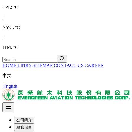
TPE: °C
|
NYC: °C
|
ITM: °C
HOME
|
LINKS
|
SITEMAP
|
CONTACT US
|
CAREER
中文
|
English
公司簡介
服務項目